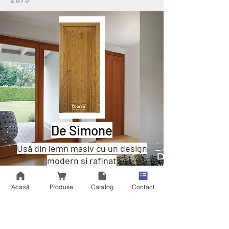
De Simone
Ușă din lemn masiv cu un design
modern și rafinat
Un design modern și rafinat,
Acasă
Produse
Catalog
Contact
subliniat de balamalele invizibile.
Această soluție tehnică face
posibilă obținerea, pe partea de