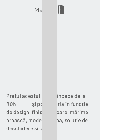
Magazin
Prețul acestui model începe de la
RON și poate varia în funcție
de design, finisaj, culoare, mărime,
broască, model balama, soluție de
deschidere și clanță.