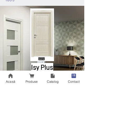
Isy Plus
Ușă melaminată cu panouri oarbe sau
Acasă
Produse
Catalog
Contact
vitrate
Ușă de interior pe profil acoperită în
laminat melaminic cu panouri oarbe
sau vitrate, cu cadru de panouri și
arhitecturi multistrat, structura