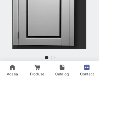
Astrid
Acasă
Produse
Catalog
Contact
Preț
RON 1,435.00
Astrid
Usa de interior mdf infoliata
Toc regalbil 10-15 cm
Culoare white silk mat
Componente usa
Toc-foaie ușă -pervaze (5buc x210)
-3 balamale -butuc -broasca