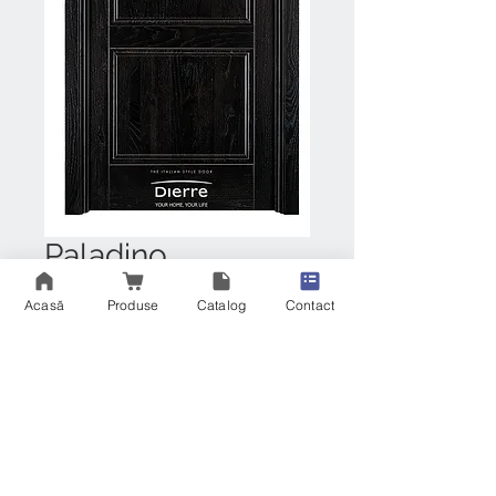
Paladino
Preț
RON 2,995.00
Acasă
Produse
Catalog
Contact
Ușă din lemn masiv cu profile
rotunjite
Descriere
O linie actuală și casual pentru o