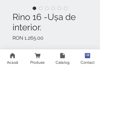
Rino 16 -Ușa de
interior.
Preț
RON 1,265.00
Descoperă eleganța în fiecare
detaliu cu ușile de interior
Acasă
Produse
Catalog
Contact
𝒟𝒾𝒶𝓂𝑜𝓃𝒹 interiors!
Ușa ta de interior perfectă te
așteaptă la Diamond
interiors!Realizate din MDF, lemn
masiv sau sticlă,infoliate, finisate în
culori moderne și sofisticate, ușile
Diamond interiors aduc un plus de
rafinament și eleganță!