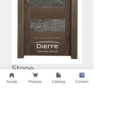
Stone
Preț
RON 4,070.00
Acasă
Produse
Catalog
Contact
Ușă din lemn masiv cu inserții din
piatră naturală
Descriere
Sugestii puternice și atmosfere